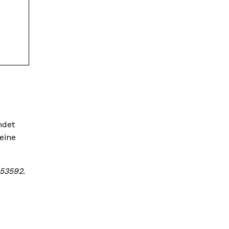
ndet
eine
453592
.