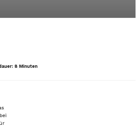
dauer:
8
Minuten
as
bei
ür