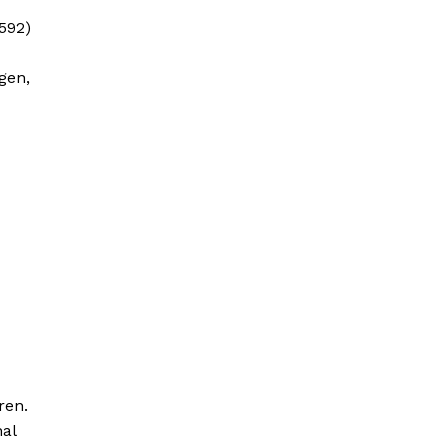
592)
gen,
ren.
al