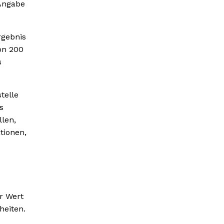
 Angabe
rgebnis
on 200
s
telle
s
llen,
tionen,
er Wert
heiten.