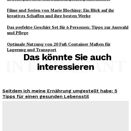
Filme und Serien von Marie Bloching: Ein Blick auf ihr
kreatives Schaffen und ihre besten Werke
Das perfekte Geschirr Set für 6 Personen: Tipps zur Auswahl
und Pflege
Optimale Nutzung von 20 Fuß Container Maßen für
Lagerung und Transport
Das könnte Sie auch
INTERESSANT
interessieren
Seitdem ich meine Ernährung umgestellt habe: 5
Tipps für einen gesunden Lebensstil
Benjamin Krischbeck
-
3. August 2026
Wohntrend Energieeffizienz 2026: Warum ein
Fensterbauer in Stuttgart über den Sanierungserfolg