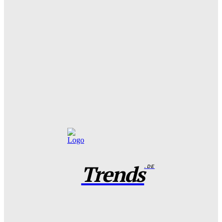
entscheidet
Benjamin Krischbeck
-
3. August 2026
Filme und Serien von Marie Bloching: Ein Blick auf ihr
kreatives Schaffen und ihre besten Werke
Benjamin Krischbeck
-
31. Juli 2026
Das perfekte Geschirr Set für 6 Personen: Tipps zur
Auswahl und Pflege
Benjamin Krischbeck
-
27. Juli 2026
Trends
.DE