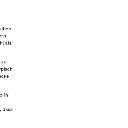
ichen
ern
l als
dus
ypisch
ecke
d in
, dass