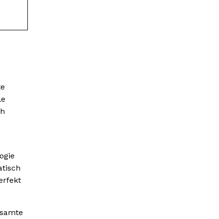
te
le
ch
ogie
atisch
erfekt
gesamte