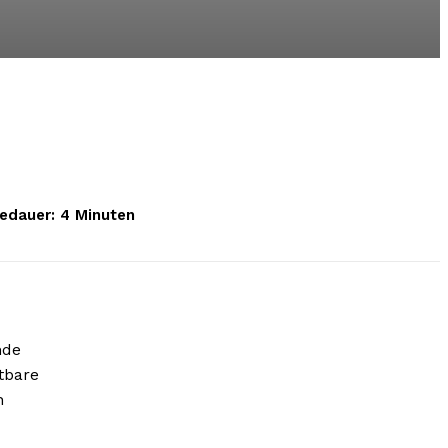
edauer:
4
Minuten
nde
tbare
n