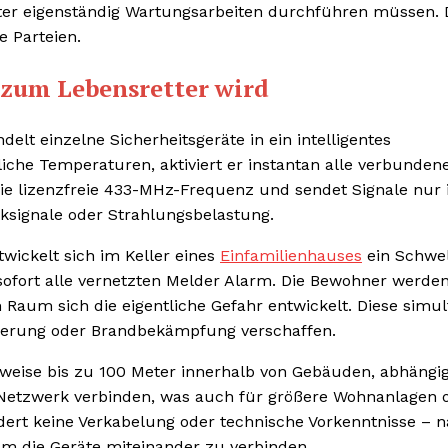
eter eigenständig Wartungsarbeiten durchführen müssen. 
e Parteien.
zum Lebensretter wird
t einzelne Sicherheitsgeräte in ein intelligentes
che Temperaturen, aktiviert er instantan alle verbunden
ie lizenzfreie 433-MHz-Frequenz und sendet Signale nur
nksignale oder Strahlungsbelastung.
twickelt sich im Keller eines
Einfamilienhauses
ein Schwe
 sofort alle vernetzten Melder Alarm. Die Bewohner werde
Raum sich die eigentliche Gefahr entwickelt. Diese simu
ierung oder Brandbekämpfung verschaffen.
weise bis zu 100 Meter innerhalb von Gebäuden, abhängi
m Netzwerk verbinden, was auch für größere Wohnanlagen 
ordert keine Verkabelung oder technische Vorkenntnisse – 
um die Geräte miteinander zu verbinden.