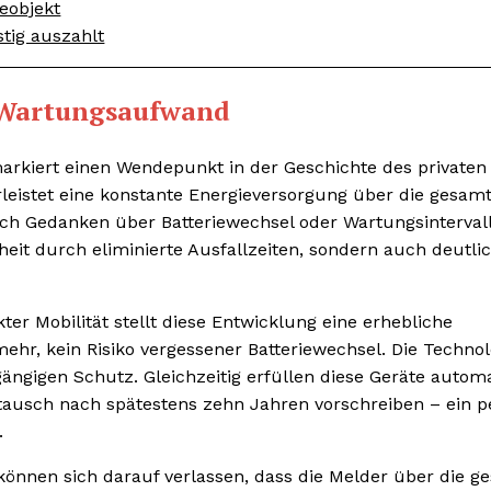
eobjekt
stig auszahlt
m Wartungsaufwand
 markiert einen Wendepunkt in der Geschichte des privaten
leistet eine konstante Energieversorgung über die gesam
ch Gedanken über Batteriewechsel oder Wartungsinterval
it durch eliminierte Ausfallzeiten, sondern auch deutli
r Mobilität stellt diese Entwicklung eine erhebliche
ehr, kein Risiko vergessener Batteriewechsel. Die Technol
ngigen Schutz. Gleichzeitig erfüllen diese Geräte autom
stausch nach spätestens zehn Jahren vorschreiben – ein p
.
er können sich darauf verlassen, dass die Melder über die 