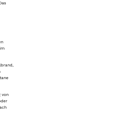
Das
en
 im
lbrand,
n
ltane
g von
oder
nach