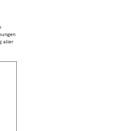
n
hnungen
 aller