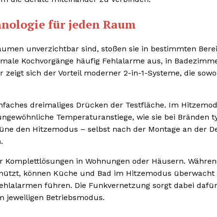
hnologie für jeden Raum
umen unverzichtbar sind, stoßen sie in bestimmten Bere
rmale Kochvorgänge häufig Fehlalarme aus, in Badezimm
eigt sich der Vorteil moderner 2-in-1-Systeme, die sowoh
nfaches dreimaliges Drücken der Testfläche. Im Hitzemo
 ungewöhnliche Temperaturanstiege, wie sie bei Bränden t
grüne den Hitzemodus – selbst nach der Montage an der D
.
 für Komplettlösungen in Wohnungen oder Häusern. Währen
hützt, können Küche und Bad im Hitzemodus überwacht
Fehlalarmen führen. Die Funkvernetzung sorgt dabei dafür
m jeweiligen Betriebsmodus.