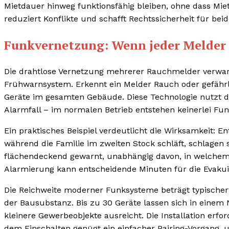
Mietdauer hinweg funktionsfähig bleiben, ohne dass Mi
reduziert Konflikte und schafft Rechtssicherheit für beid
Funkvernetzung: Wenn jeder Melder 
Die drahtlose Vernetzung mehrerer Rauchmelder verwandel
Frühwarnsystem. Erkennt ein Melder Rauch oder gefährli
Geräte im gesamten Gebäude. Diese Technologie nutzt d
Alarmfall – im normalen Betrieb entstehen keinerlei Fu
Ein praktisches Beispiel verdeutlicht die Wirksamkeit: En
während die Familie im zweiten Stock schläft, schlagen
flächendeckend gewarnt, unabhängig davon, in welchem 
Alarmierung kann entscheidende Minuten für die Evaku
Die Reichweite moderner Funksysteme beträgt typischer
der Bausubstanz. Bis zu 30 Geräte lassen sich in eine
kleinere Gewerbeobjekte ausreicht. Die Installation erf
dem Einschalten genügt ein einfacher Pairing-Vorgang, 