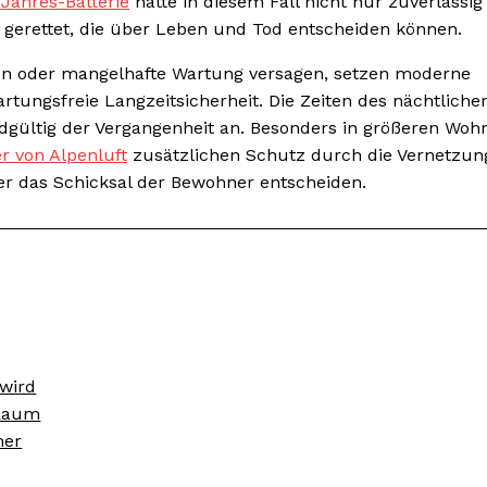
Jahres-Batterie
hätte in diesem Fall nicht nur zuverlässig
n gerettet, die über Leben und Tod entscheiden können.
n oder mangelhafte Wartung versagen, setzen moderne
tungsfreie Langzeitsicherheit. Die Zeiten des nächtliche
dgültig der Vergangenheit an. Besonders in größeren Wo
 von Alpenluft
zusätzlichen Schutz durch die Vernetzung
r das Schicksal der Bewohner entscheiden.
wird
 Raum
her