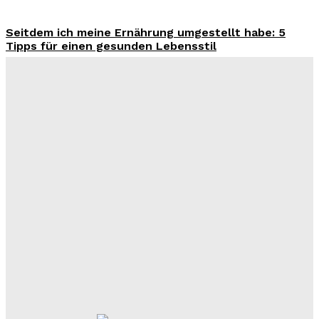
Seitdem ich meine Ernährung umgestellt habe: 5
Tipps für einen gesunden Lebensstil
Benjamin Krischbeck
-
3. August 2026
Wohntrend Energieeffizienz 2026: Warum ein
Fensterbauer in Stuttgart über den Sanierungserfolg
entscheidet
Benjamin Krischbeck
-
3. August 2026
Filme und Serien von Marie Bloching: Ein Blick auf ihr
kreatives Schaffen und ihre besten Werke
Benjamin Krischbeck
-
31. Juli 2026
Das perfekte Geschirr Set für 6 Personen: Tipps zur
Auswahl und Pflege
Benjamin Krischbeck
-
27. Juli 2026