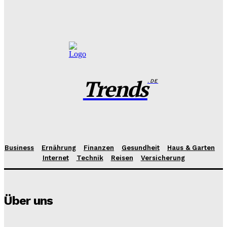
Das perfekte Geschirr Set für 6 Personen: Tipps zur
Auswahl und Pflege
Benjamin Krischbeck
-
27. Juli 2026
Trends
.DE
Business
Ernährung
Finanzen
Gesundheit
Haus & Garten
Internet
Technik
Reisen
Versicherung
Über uns