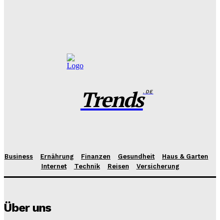
Das perfekte Geschirr Set für 6 Personen: Tipps zur
Auswahl und Pflege
Benjamin Krischbeck
-
27. Juli 2026
Trends
.DE
Business
Ernährung
Finanzen
Gesundheit
Haus & Garten
Internet
Technik
Reisen
Versicherung
Über uns