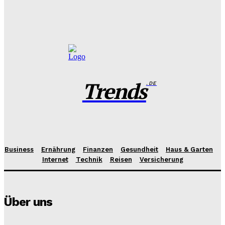
Das perfekte Geschirr Set für 6 Personen: Tipps zur
Auswahl und Pflege
Benjamin Krischbeck
-
27. Juli 2026
Trends
.DE
Business
Ernährung
Finanzen
Gesundheit
Haus & Garten
Internet
Technik
Reisen
Versicherung
Über uns