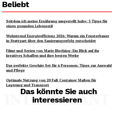
Beliebt
Seitdem ich meine Ernährung umgestellt habe: 5 Tipps für
einen gesunden Lebensstil
Wohntrend Energieeffizienz 2026: Warum ein Fensterbauer
in Stuttgart über den Sanierungserfolg entscheidet
Filme und Serien von Marie Bloching: Ein Blick auf ihr
kreatives Schaffen und ihre besten Werke
Das perfekte Geschirr Set für 6 Personen: Tipps zur Auswahl
und Pflege
Optimale Nutzung von 20 Fuß Container Maßen für
Lagerung und Transport
Das könnte Sie auch
INTERESSANT
interessieren