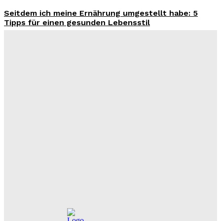
Seitdem ich meine Ernährung umgestellt habe: 5
Tipps für einen gesunden Lebensstil
Benjamin Krischbeck
-
3. August 2026
Wohntrend Energieeffizienz 2026: Warum ein
Fensterbauer in Stuttgart über den Sanierungserfolg
entscheidet
Benjamin Krischbeck
-
3. August 2026
Filme und Serien von Marie Bloching: Ein Blick auf ihr
kreatives Schaffen und ihre besten Werke
Benjamin Krischbeck
-
31. Juli 2026
Das perfekte Geschirr Set für 6 Personen: Tipps zur
Auswahl und Pflege
Benjamin Krischbeck
-
27. Juli 2026