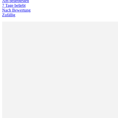
Am beliebtesten
7 Tage beliebt
Nach Bewertung
Zufällig