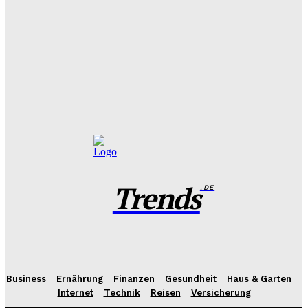
Filme und Serien von Marie Bloching: Ein Blick auf ihr
kreatives Schaffen und ihre besten Werke
Benjamin Krischbeck
-
31. Juli 2026
Das perfekte Geschirr Set für 6 Personen: Tipps zur
Auswahl und Pflege
Benjamin Krischbeck
-
27. Juli 2026
Trends
.DE
Business
Ernährung
Finanzen
Gesundheit
Haus & Garten
Internet
Technik
Reisen
Versicherung