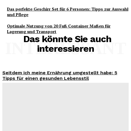
Das perfekte Geschirr Set für 6 Personen: Tipps zur Auswahl
und Pflege
Optimale Nutzung von 20 Fuß Container Maßen für
Lagerung und Transport
Das könnte Sie auch
INTERESSANT
interessieren
Seitdem ich meine Ernährung umgestellt habe: 5
Tipps für einen gesunden Lebensstil
Benjamin Krischbeck
-
3. August 2026
Wohntrend Energieeffizienz 2026: Warum ein
Fensterbauer in Stuttgart über den Sanierungserfolg
entscheidet
Benjamin Krischbeck
-
3. August 2026