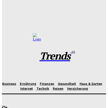
Benjamin Krischbeck
-
31. Juli 2026
Das perfekte Geschirr Set für 6 Personen: Tipps zur
Auswahl und Pflege
Benjamin Krischbeck
-
27. Juli 2026
Trends
.DE
Business
Ernährung
Finanzen
Gesundheit
Haus & Garten
Internet
Technik
Reisen
Versicherung