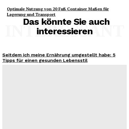
Optimale Nutzung von 20 Fuß Container Maßen für
Lagerung und Transport
Das könnte Sie auch
INTERESSANT
interessieren
Seitdem ich meine Ernährung umgestellt habe: 5
Tipps für einen gesunden Lebensstil
Benjamin Krischbeck
-
3. August 2026
Wohntrend Energieeffizienz 2026: Warum ein
Fensterbauer in Stuttgart über den Sanierungserfolg
entscheidet
Benjamin Krischbeck
-
3. August 2026
Filme und Serien von Marie Bloching: Ein Blick auf ihr
kreatives Schaffen und ihre besten Werke