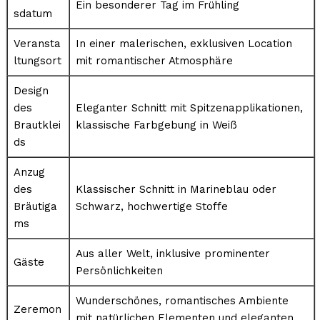
Ein besonderer Tag im Frühling
sdatum
Veransta
In einer malerischen, exklusiven Location
ltungsort
mit romantischer Atmosphäre
Design
des
Eleganter Schnitt mit Spitzenapplikationen,
Brautklei
klassische Farbgebung in Weiß
ds
Anzug
des
Klassischer Schnitt in Marineblau oder
Bräutiga
Schwarz, hochwertige Stoffe
ms
Aus aller Welt, inklusive prominenter
Gäste
Persönlichkeiten
Wunderschönes, romantisches Ambiente
Zeremon
mit natürlichen Elementen und eleganten