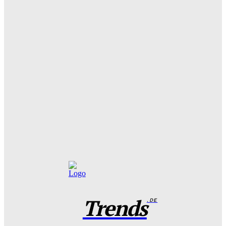
Wohntrend Energieeffizienz 2026: Warum ein
Fensterbauer in Stuttgart über den Sanierungserfolg
entscheidet
Benjamin Krischbeck
-
3. August 2026
Filme und Serien von Marie Bloching: Ein Blick auf ihr
kreatives Schaffen und ihre besten Werke
Benjamin Krischbeck
-
31. Juli 2026
Das perfekte Geschirr Set für 6 Personen: Tipps zur
Auswahl und Pflege
Benjamin Krischbeck
-
27. Juli 2026
Trends
.DE