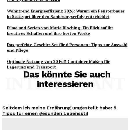
Wohntrend Energieeffizienz 2026: Warum ein Fensterbauer
in Stuttgart über den Sanierungserfolg entscheidet
Filme und Serien von Marie Bloching: Ein Blick auf ihr
kreatives Schaffen und ihre besten Werke
Das perfekte Geschirr Set für 6 Personen: Tipps zur Auswahl
und Pflege
Optimale Nutzung von 20 Fuß Container Maßen für
Lagerung und Transport
Das könnte Sie auch
INTERESSANT
interessieren
Seitdem ich meine Ernährung umgestellt habe: 5
Tipps für einen gesunden Lebensstil
Benjamin Krischbeck
-
3. August 2026