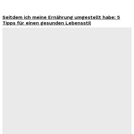
Seitdem ich meine Ernährung umgestellt habe: 5
Tipps für einen gesunden Lebensstil
Benjamin Krischbeck
-
3. August 2026
Wohntrend Energieeffizienz 2026: Warum ein
Fensterbauer in Stuttgart über den Sanierungserfolg
entscheidet
Benjamin Krischbeck
-
3. August 2026
Filme und Serien von Marie Bloching: Ein Blick auf ihr
kreatives Schaffen und ihre besten Werke
Benjamin Krischbeck
-
31. Juli 2026
Das perfekte Geschirr Set für 6 Personen: Tipps zur
Auswahl und Pflege
Benjamin Krischbeck
-
27. Juli 2026