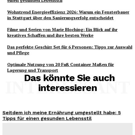
einen gesunden Lebensstil
Wohntrend Energieeffizienz 2026: Warum ein Fensterbauer
in Stuttgart über den Sanierungserfolg entscheidet
Filme und Serien von Marie Bloching: Ein Blick auf ihr
kreatives Schaffen und ihre besten Werke
Das perfekte Geschirr Set für 6 Personen: Tipps zur Auswahl
und Pflege
Optimale Nutzung von 20 Fuß Container Maßen für
Lagerung und Transport
Das könnte Sie auch
INTERESSANT
interessieren
Seitdem ich meine Ernährung umgestellt habe: 5
Tipps für einen gesunden Lebensstil
Benjamin Krischbeck
-
3. August 2026