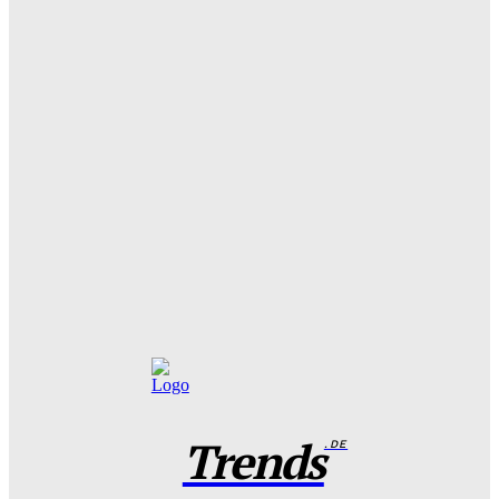
Wohntrend Energieeffizienz 2026: Warum ein
Fensterbauer in Stuttgart über den Sanierungserfolg
entscheidet
Benjamin Krischbeck
-
3. August 2026
Filme und Serien von Marie Bloching: Ein Blick auf ihr
kreatives Schaffen und ihre besten Werke
Benjamin Krischbeck
-
31. Juli 2026
Das perfekte Geschirr Set für 6 Personen: Tipps zur
Auswahl und Pflege
Benjamin Krischbeck
-
27. Juli 2026
Trends
.DE