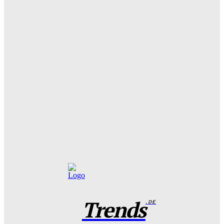
Wohntrend Energieeffizienz 2026: Warum ein
Fensterbauer in Stuttgart über den Sanierungserfolg
entscheidet
Benjamin Krischbeck
-
3. August 2026
Filme und Serien von Marie Bloching: Ein Blick auf ihr
kreatives Schaffen und ihre besten Werke
Benjamin Krischbeck
-
31. Juli 2026
Das perfekte Geschirr Set für 6 Personen: Tipps zur
Auswahl und Pflege
Benjamin Krischbeck
-
27. Juli 2026
Trends
.DE