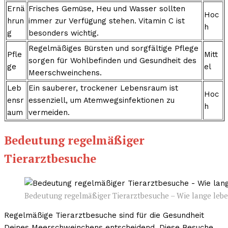
Ernä
Frisches Gemüse, Heu und Wasser sollten
Hoc
hrun
immer zur Verfügung stehen. Vitamin C ist
h
g
besonders wichtig.
Regelmäßiges Bürsten und sorgfältige Pflege
Pfle
Mitt
sorgen für Wohlbefinden und Gesundheit des
ge
el
Meerschweinchens.
Leb
Ein sauberer, trockener Lebensraum ist
Hoc
ensr
essenziell, um Atemwegsinfektionen zu
h
aum
vermeiden.
Bedeutung regelmäßiger
Tierarztbesuche
Bedeutung regelmäßiger Tierarztbesuche – Wie lange le
Regelmäßige Tierarztbesuche sind für die Gesundheit
Deines Meerschweinchens entscheidend. Diese Besuche