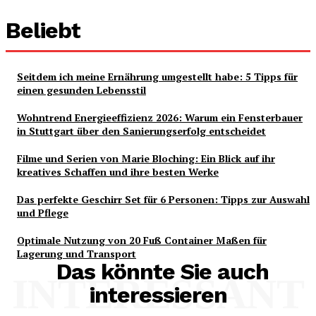
Beliebt
Seitdem ich meine Ernährung umgestellt habe: 5 Tipps für
einen gesunden Lebensstil
Wohntrend Energieeffizienz 2026: Warum ein Fensterbauer
in Stuttgart über den Sanierungserfolg entscheidet
Filme und Serien von Marie Bloching: Ein Blick auf ihr
kreatives Schaffen und ihre besten Werke
Das perfekte Geschirr Set für 6 Personen: Tipps zur Auswahl
und Pflege
Optimale Nutzung von 20 Fuß Container Maßen für
Lagerung und Transport
Das könnte Sie auch
INTERESSANT
interessieren