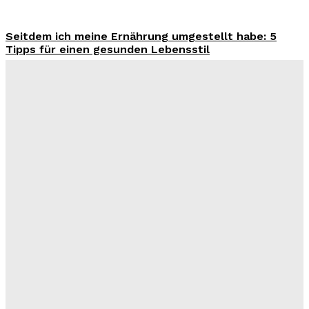
Seitdem ich meine Ernährung umgestellt habe: 5
Tipps für einen gesunden Lebensstil
Benjamin Krischbeck
-
3. August 2026
Wohntrend Energieeffizienz 2026: Warum ein
Fensterbauer in Stuttgart über den Sanierungserfolg
entscheidet
Benjamin Krischbeck
-
3. August 2026
Filme und Serien von Marie Bloching: Ein Blick auf ihr
kreatives Schaffen und ihre besten Werke
Benjamin Krischbeck
-
31. Juli 2026
Das perfekte Geschirr Set für 6 Personen: Tipps zur
Auswahl und Pflege
Benjamin Krischbeck
-
27. Juli 2026